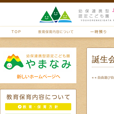
誕生
« «
自由遊び
自