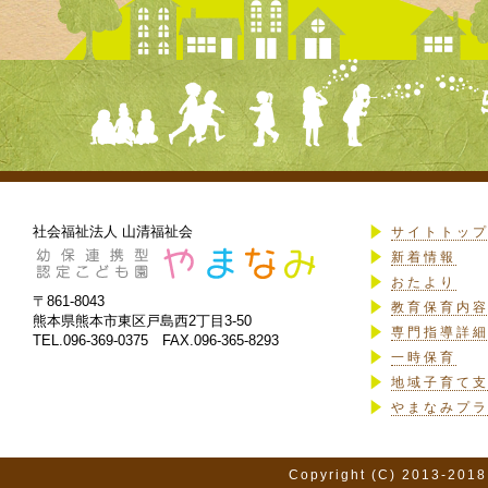
社会福祉法人 山清福祉会
サイトトッ
新着情報
おたより
〒861-8043
教育保育内
熊本県熊本市東区戸島西2丁目3-50
専門指導詳
TEL.096-369-0375 FAX.096-365-8293
一時保育
地域子育て
やまなみプ
Copyright (C) 2013-2018