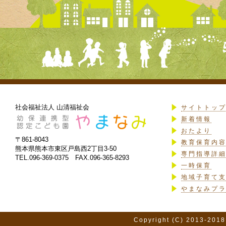
社会福祉法人 山清福祉会
サイトトッ
新着情報
おたより
〒861-8043
教育保育内
熊本県熊本市東区戸島西2丁目3-50
専門指導詳
TEL.096-369-0375 FAX.096-365-8293
一時保育
地域子育て
やまなみプ
Copyright (C) 2013-2018