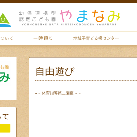
自由遊び
« «
体育指導
第二園庭
» »