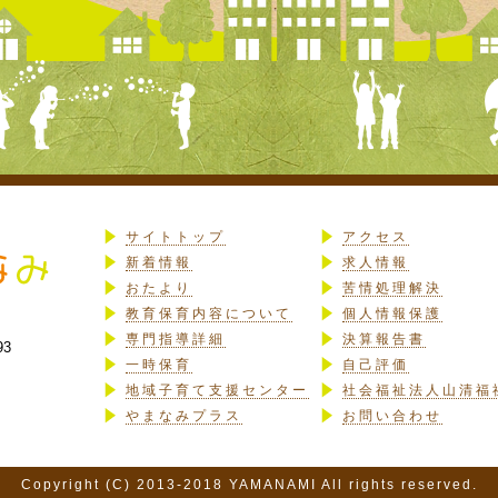
サイトトップ
アクセス
新着情報
求人情報
おたより
苦情処理解決
教育保育内容について
個人情報保護
専門指導詳細
決算報告書
93
一時保育
自己評価
地域子育て支援センター
社会福祉法人山清福
やまなみプラス
お問い合わせ
Copyright (C) 2013-2018 YAMANAMI All rights reserved.