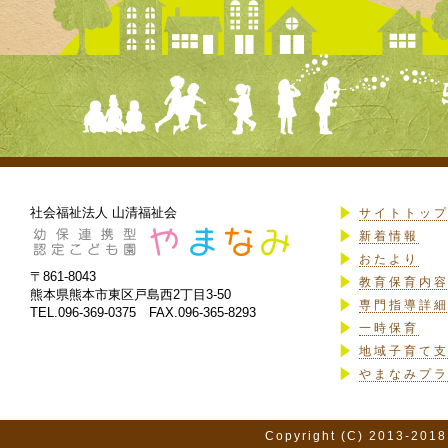
社会福祉法人 山清福祉会
サイトトッ
新着情報
おたより
〒861-8043
教育保育内
熊本県熊本市東区戸島西2丁目3-50
専門指導詳
TEL.096-369-0375 FAX.096-365-8293
一時保育
地域子育て
やまなみプ
Copyright (C) 2013-2018