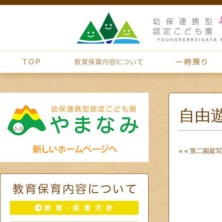
自由
« «
第二園庭
写