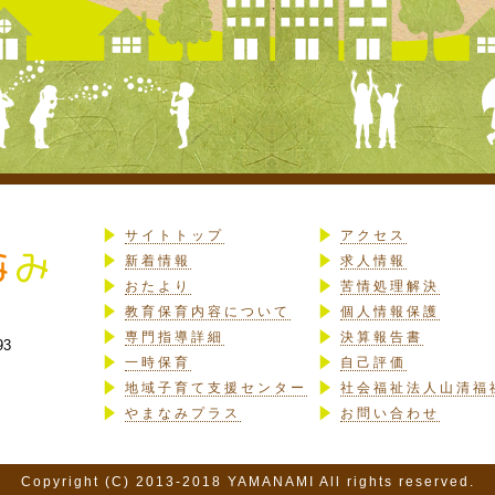
サイトトップ
アクセス
新着情報
求人情報
おたより
苦情処理解決
教育保育内容について
個人情報保護
専門指導詳細
決算報告書
93
一時保育
自己評価
地域子育て支援センター
社会福祉法人山清福
やまなみプラス
お問い合わせ
Copyright (C) 2013-2018 YAMANAMI All rights reserved.