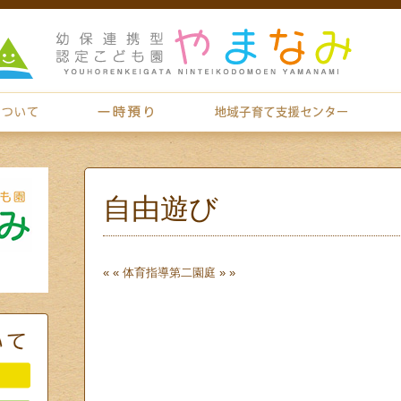
自由遊び
« «
体育指導
第二園庭
» »