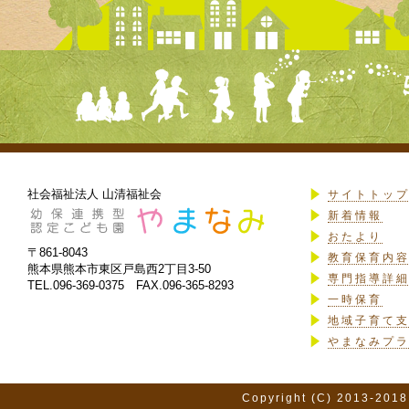
社会福祉法人 山清福祉会
サイトトッ
新着情報
おたより
〒861-8043
教育保育内
熊本県熊本市東区戸島西2丁目3-50
専門指導詳
TEL.096-369-0375 FAX.096-365-8293
一時保育
地域子育て
やまなみプ
Copyright (C) 2013-2018