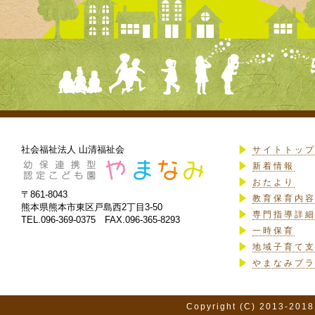
社会福祉法人 山清福祉会
サイトトッ
新着情報
おたより
〒861-8043
教育保育内
熊本県熊本市東区戸島西2丁目3-50
専門指導詳
TEL.096-369-0375 FAX.096-365-8293
一時保育
地域子育て
やまなみプ
Copyright (C) 2013-2018