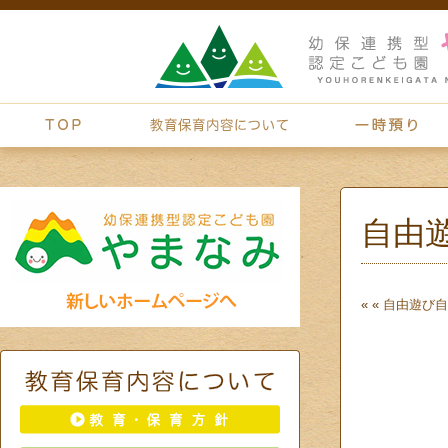
自由
« «
自由遊び
自