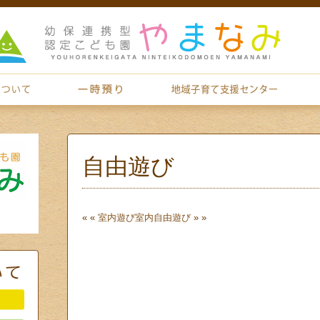
自由遊び
« «
室内遊び
室内自由遊び
» »