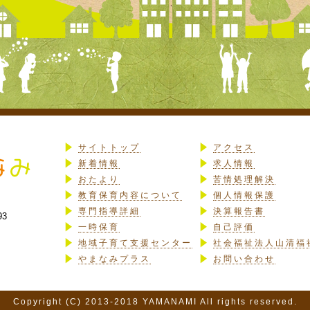
サイトトップ
アクセス
新着情報
求人情報
おたより
苦情処理解決
教育保育内容について
個人情報保護
専門指導詳細
決算報告書
93
一時保育
自己評価
地域子育て支援センター
社会福祉法人山清福
やまなみプラス
お問い合わせ
Copyright (C) 2013-2018 YAMANAMI All rights reserved.