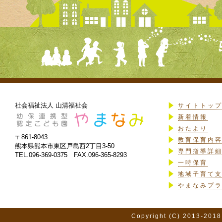
社会福祉法人 山清福祉会
サイトトッ
新着情報
おたより
〒861-8043
教育保育内
熊本県熊本市東区戸島西2丁目3-50
専門指導詳
TEL.096-369-0375 FAX.096-365-8293
一時保育
地域子育て
やまなみプ
Copyright (C) 2013-2018