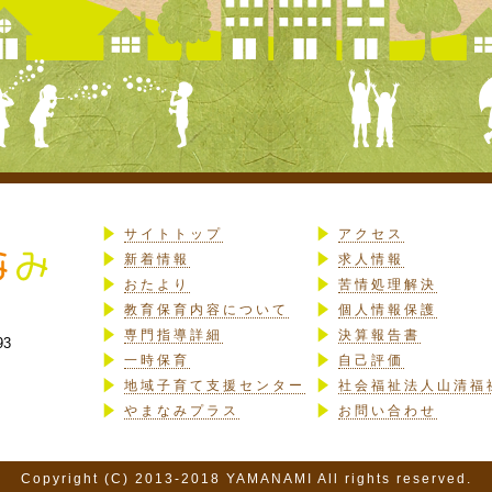
サイトトップ
アクセス
新着情報
求人情報
おたより
苦情処理解決
教育保育内容について
個人情報保護
専門指導詳細
決算報告書
93
一時保育
自己評価
地域子育て支援センター
社会福祉法人山清福
やまなみプラス
お問い合わせ
Copyright (C) 2013-2018 YAMANAMI All rights reserved.