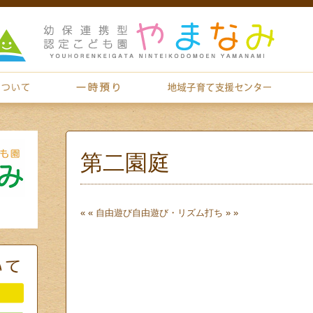
第二園庭
« «
自由遊び
自由遊び・リズム打ち
» »