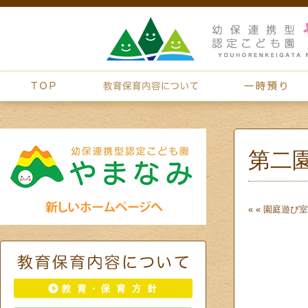
第二
« «
園庭遊び
室