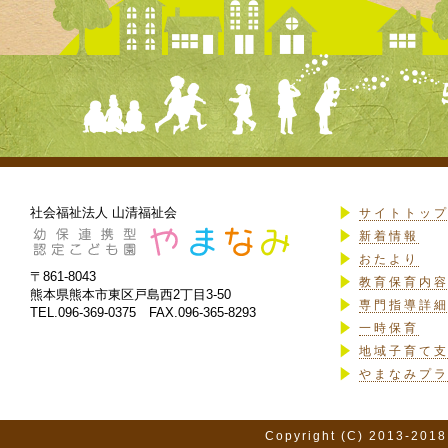
社会福祉法人 山清福祉会
サイトトッ
新着情報
おたより
〒861-8043
教育保育内
熊本県熊本市東区戸島西2丁目3-50
専門指導詳
TEL.096-369-0375 FAX.096-365-8293
一時保育
地域子育て
やまなみプ
Copyright (C) 2013-2018