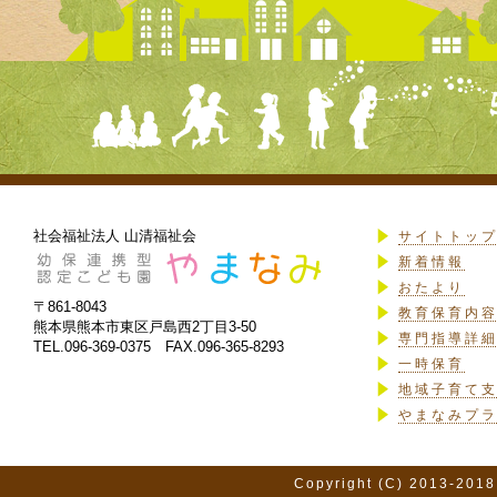
社会福祉法人 山清福祉会
サイトトッ
新着情報
おたより
〒861-8043
教育保育内
熊本県熊本市東区戸島西2丁目3-50
専門指導詳
TEL.096-369-0375 FAX.096-365-8293
一時保育
地域子育て
やまなみプ
Copyright (C) 2013-2018