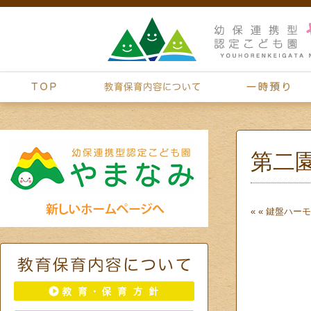
第二
« «
鍵盤ハーモ