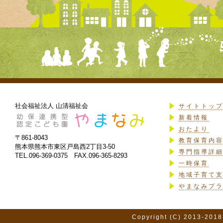
社会福祉法人 山清福祉会
サイトトッ
新着情報
おたより
〒861-8043
教育保育内
熊本県熊本市東区戸島西2丁目3-50
専門指導詳
TEL.096-369-0375 FAX.096-365-8293
一時保育
地域子育て
やまなみプ
Copyright (C) 2013-2018