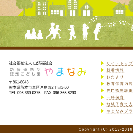
社会福祉法人 山清福祉会
サイトトッ
新着情報
おたより
〒861-8043
教育保育内
熊本県熊本市東区戸島西2丁目3-50
専門指導詳
TEL.096-369-0375 FAX.096-365-8293
一時保育
地域子育て
やまなみプ
Copyright (C) 2013-2018