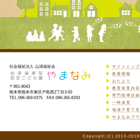
社会福祉法人 山清福祉会
サイトトッ
新着情報
おたより
〒861-8043
教育保育内
熊本県熊本市東区戸島西2丁目3-50
専門指導詳
TEL.096-369-0375 FAX.096-365-8293
一時保育
地域子育て
やまなみプ
Copyright (C) 2013-2018