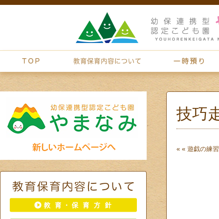
技巧
« «
遊戯の練習