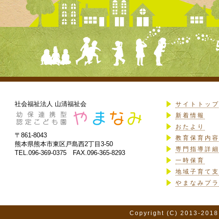
社会福祉法人 山清福祉会
サイトトッ
新着情報
おたより
〒861-8043
教育保育内
熊本県熊本市東区戸島西2丁目3-50
専門指導詳
TEL.096-369-0375 FAX.096-365-8293
一時保育
地域子育て
やまなみプ
Copyright (C) 2013-2018