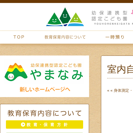
室内
« «
身体測定・