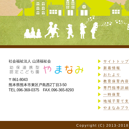
社会福祉法人 山清福祉会
サイトトッ
新着情報
おたより
〒861-8043
教育保育内
熊本県熊本市東区戸島西2丁目3-50
専門指導詳
TEL.096-369-0375 FAX.096-365-8293
一時保育
地域子育て
やまなみプ
Copyright (C) 2013-2018