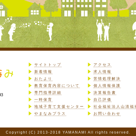
サイトトップ
アクセス
新着情報
求人情報
おたより
苦情処理解決
教育保育内容について
個人情報保護
専門指導詳細
決算報告書
93
一時保育
自己評価
地域子育て支援センター
社会福祉法人山清福
やまなみプラス
お問い合わせ
Copyright (C) 2013-2018 YAMANAMI All rights reserved.