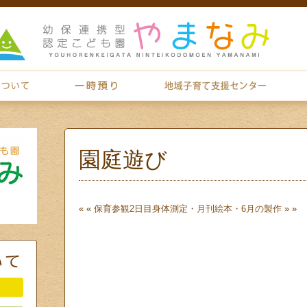
園庭遊び
« «
保育参観2日目
身体測定・月刊絵本・6月の製作
» »