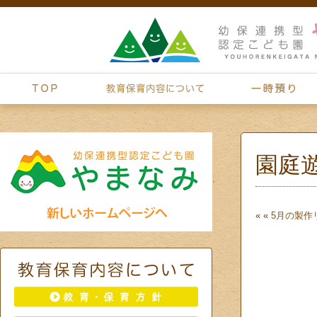
園庭
« «
5月の製作