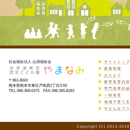
社会福祉法人 山清福祉会
サイトトッ
新着情報
おたより
〒861-8043
教育保育内
熊本県熊本市東区戸島西2丁目3-50
専門指導詳
TEL.096-369-0375 FAX.096-365-8293
一時保育
地域子育て
やまなみプ
Copyright (C) 2013-2018