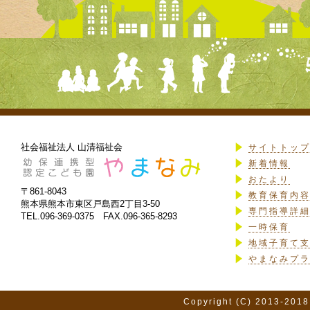
社会福祉法人 山清福祉会
サイトトッ
新着情報
おたより
〒861-8043
教育保育内
熊本県熊本市東区戸島西2丁目3-50
専門指導詳
TEL.096-369-0375 FAX.096-365-8293
一時保育
地域子育て
やまなみプ
Copyright (C) 2013-2018