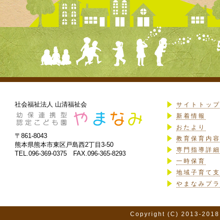
社会福祉法人 山清福祉会
サイトトッ
新着情報
おたより
〒861-8043
教育保育内
熊本県熊本市東区戸島西2丁目3-50
専門指導詳
TEL.096-369-0375 FAX.096-365-8293
一時保育
地域子育て
やまなみプ
Copyright (C) 2013-2018