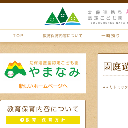
園庭
« «
リトミック