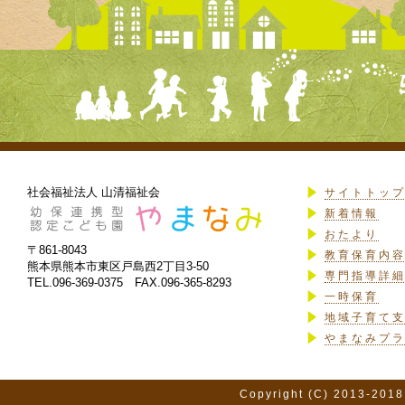
社会福祉法人 山清福祉会
サイトトッ
新着情報
おたより
〒861-8043
教育保育内
熊本県熊本市東区戸島西2丁目3-50
専門指導詳
TEL.096-369-0375 FAX.096-365-8293
一時保育
地域子育て
やまなみプ
Copyright (C) 2013-2018