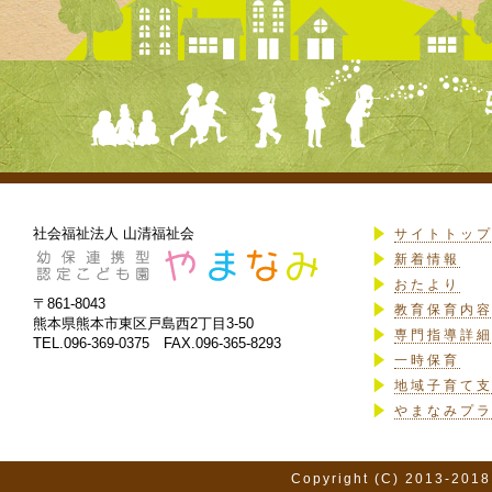
社会福祉法人 山清福祉会
サイトトッ
新着情報
おたより
〒861-8043
教育保育内
熊本県熊本市東区戸島西2丁目3-50
専門指導詳
TEL.096-369-0375 FAX.096-365-8293
一時保育
地域子育て
やまなみプ
Copyright (C) 2013-2018