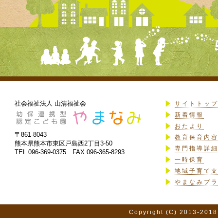
社会福祉法人 山清福祉会
サイトトッ
新着情報
おたより
〒861-8043
教育保育内
熊本県熊本市東区戸島西2丁目3-50
専門指導詳
TEL.096-369-0375 FAX.096-365-8293
一時保育
地域子育て
やまなみプ
Copyright (C) 2013-2018