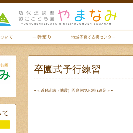
卒園式予行練習
« «
避難訓練（地震）園庭遊び
お別れ遠足
» »