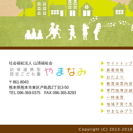
社会福祉法人 山清福祉会
サイトトッ
新着情報
おたより
〒861-8043
教育保育内
熊本県熊本市東区戸島西2丁目3-50
専門指導詳
TEL.096-369-0375 FAX.096-365-8293
一時保育
地域子育て
やまなみプ
Copyright (C) 2013-2018