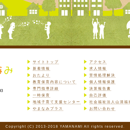
サイトトップ
アクセス
新着情報
求人情報
おたより
苦情処理解決
教育保育内容について
個人情報保護
専門指導詳細
決算報告書
93
一時保育
自己評価
地域子育て支援センター
社会福祉法人山清福
やまなみプラス
お問い合わせ
Copyright (C) 2013-2018 YAMANAMI All rights reserved.