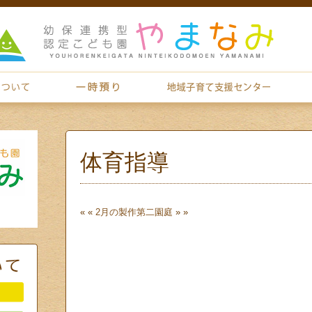
体育指導
« «
2月の製作
第二園庭
» »