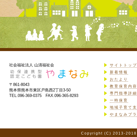
社会福祉法人 山清福祉会
サイトトッ
新着情報
おたより
〒861-8043
教育保育内
熊本県熊本市東区戸島西2丁目3-50
専門指導詳
TEL.096-369-0375 FAX.096-365-8293
一時保育
地域子育て
やまなみプ
Copyright (C) 2013-2018