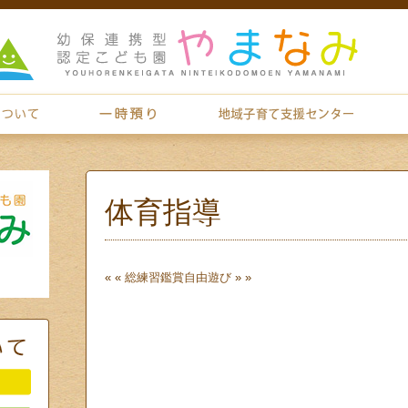
体育指導
« «
総練習鑑賞
自由遊び
» »