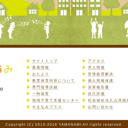
サイトトップ
アクセス
新着情報
求人情報
おたより
苦情処理解決
教育保育内容について
個人情報保護
専門指導詳細
決算報告書
93
一時保育
自己評価
地域子育て支援センター
社会福祉法人山清福
やまなみプラス
お問い合わせ
Copyright (C) 2013-2018 YAMANAMI All rights reserved.