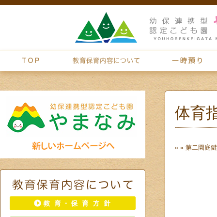
体育
« «
第二園庭
鍵