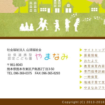
社会福祉法人 山清福祉会
サイトトッ
新着情報
おたより
〒861-8043
教育保育内
熊本県熊本市東区戸島西2丁目3-50
専門指導詳
TEL.096-369-0375 FAX.096-365-8293
一時保育
地域子育て
やまなみプ
Copyright (C) 2013-2018