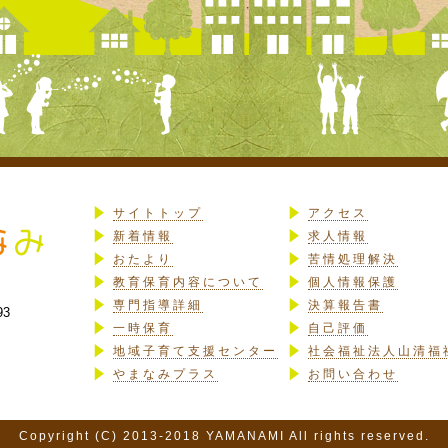
サイトトップ
アクセス
新着情報
求人情報
おたより
苦情処理解決
教育保育内容について
個人情報保護
専門指導詳細
決算報告書
93
一時保育
自己評価
地域子育て支援センター
社会福祉法人山清福
やまなみプラス
お問い合わせ
Copyright (C) 2013-2018 YAMANAMI All rights reserved.