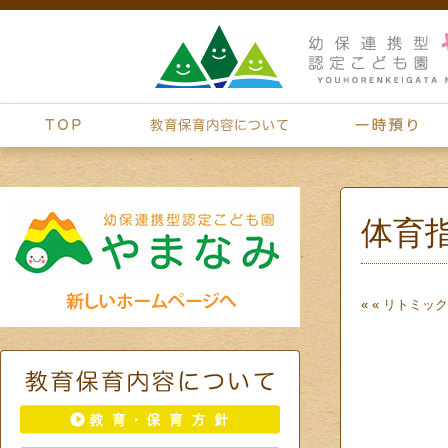
体育
« «
リトミック