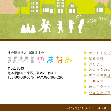
社会福祉法人 山清福祉会
サイトトッ
新着情報
おたより
〒861-8043
教育保育内
熊本県熊本市東区戸島西2丁目3-50
専門指導詳
TEL.096-369-0375 FAX.096-365-8293
一時保育
地域子育て
やまなみプ
Copyright (C) 2013-2018