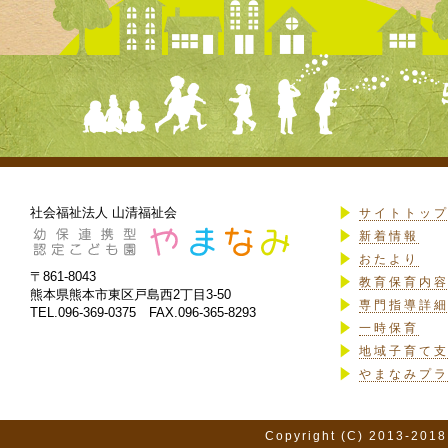
社会福祉法人 山清福祉会
サイトトッ
新着情報
おたより
〒861-8043
教育保育内
熊本県熊本市東区戸島西2丁目3-50
専門指導詳
TEL.096-369-0375 FAX.096-365-8293
一時保育
地域子育て
やまなみプ
Copyright (C) 2013-2018