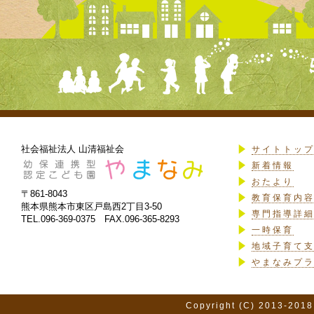
社会福祉法人 山清福祉会
サイトトッ
新着情報
おたより
〒861-8043
教育保育内
熊本県熊本市東区戸島西2丁目3-50
専門指導詳
TEL.096-369-0375 FAX.096-365-8293
一時保育
地域子育て
やまなみプ
Copyright (C) 2013-2018