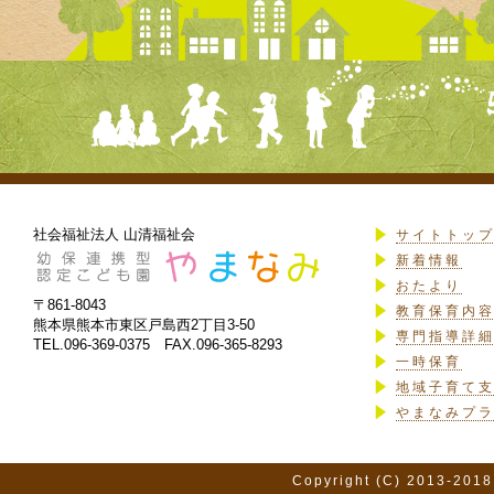
社会福祉法人 山清福祉会
サイトトッ
新着情報
おたより
〒861-8043
教育保育内
熊本県熊本市東区戸島西2丁目3-50
専門指導詳
TEL.096-369-0375 FAX.096-365-8293
一時保育
地域子育て
やまなみプ
Copyright (C) 2013-2018