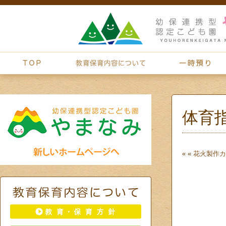
体育
« «
花火製作
カ