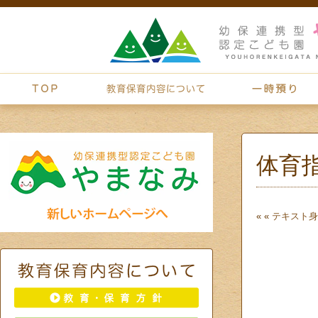
体育
« «
テキスト
身