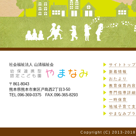
社会福祉法人 山清福祉会
サイトトッ
新着情報
おたより
〒861-8043
教育保育内
熊本県熊本市東区戸島西2丁目3-50
専門指導詳
TEL.096-369-0375 FAX.096-365-8293
一時保育
地域子育て
やまなみプ
Copyright (C) 2013-2018