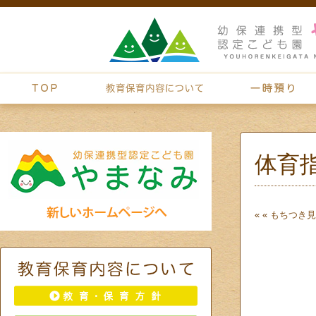
体育
« «
もちつき見