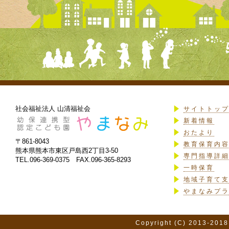
社会福祉法人 山清福祉会
サイトトッ
新着情報
おたより
〒861-8043
教育保育内
熊本県熊本市東区戸島西2丁目3-50
専門指導詳
TEL.096-369-0375 FAX.096-365-8293
一時保育
地域子育て
やまなみプ
Copyright (C) 2013-2018