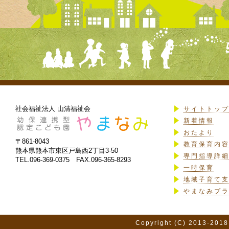
社会福祉法人 山清福祉会
サイトトッ
新着情報
おたより
〒861-8043
教育保育内
熊本県熊本市東区戸島西2丁目3-50
専門指導詳
TEL.096-369-0375 FAX.096-365-8293
一時保育
地域子育て
やまなみプ
Copyright (C) 2013-2018