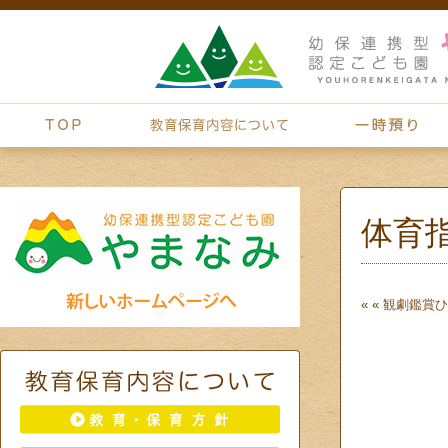
体育
« «
観劇鑑賞
ひ