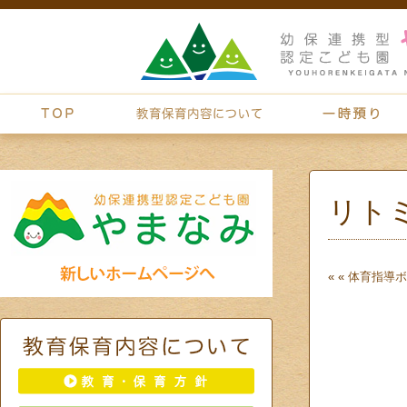
リト
« «
体育指導
ボ