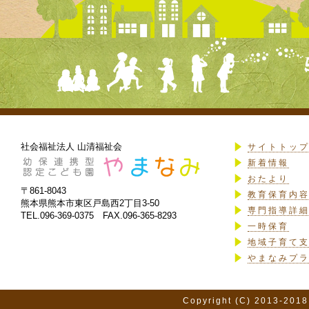
社会福祉法人 山清福祉会
サイトトッ
新着情報
おたより
〒861-8043
教育保育内
熊本県熊本市東区戸島西2丁目3-50
専門指導詳
TEL.096-369-0375 FAX.096-365-8293
一時保育
地域子育て
やまなみプ
Copyright (C) 2013-2018