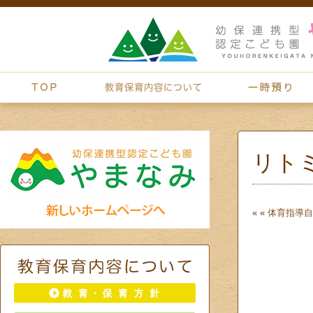
リト
« «
体育指導
自