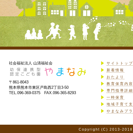
社会福祉法人 山清福祉会
サイトトッ
新着情報
おたより
〒861-8043
教育保育内
熊本県熊本市東区戸島西2丁目3-50
専門指導詳
TEL.096-369-0375 FAX.096-365-8293
一時保育
地域子育て
やまなみプ
Copyright (C) 2013-2018