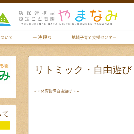
リトミック・自由遊び
« «
体育指導
自由遊び
» »