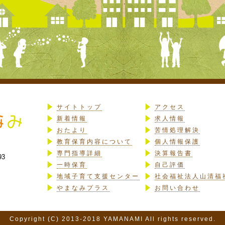
サイトトップ
アクセス
新着情報
求人情報
おたより
苦情処理解決
教育保育内容について
個人情報保護
専門指導詳細
決算報告書
93
一時保育
自己評価
地域子育て支援センター
社会福祉法人山清福
やまなみプラス
お問い合わせ
Copyright (C) 2013-2018 YAMANAMI All rights reserved.