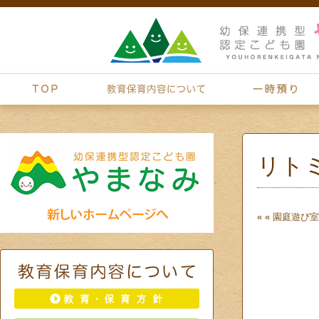
リト
« «
園庭遊び
室