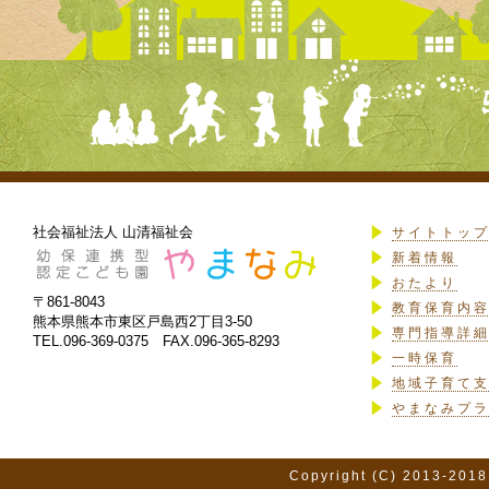
社会福祉法人 山清福祉会
サイトトッ
新着情報
おたより
〒861-8043
教育保育内
熊本県熊本市東区戸島西2丁目3-50
専門指導詳
TEL.096-369-0375 FAX.096-365-8293
一時保育
地域子育て
やまなみプ
Copyright (C) 2013-2018