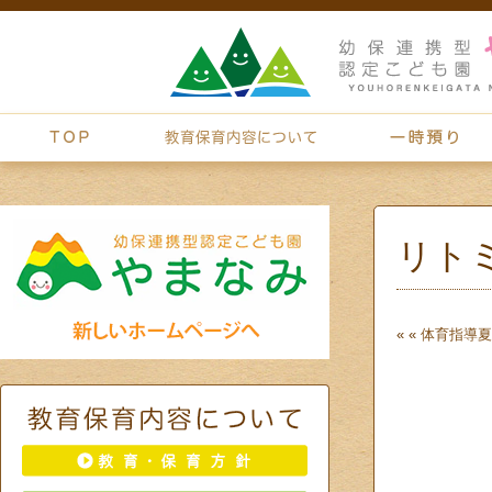
リト
« «
体育指導
夏