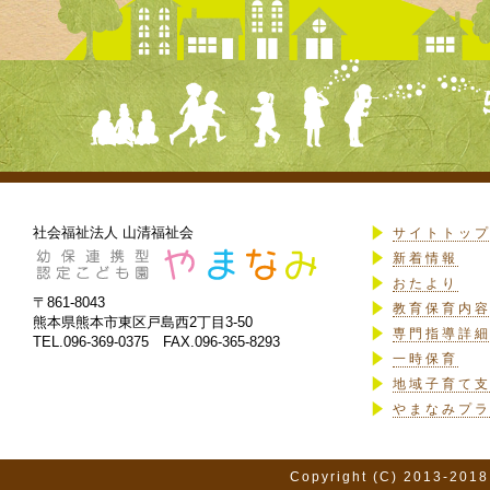
社会福祉法人 山清福祉会
サイトトッ
新着情報
おたより
〒861-8043
教育保育内
熊本県熊本市東区戸島西2丁目3-50
専門指導詳
TEL.096-369-0375 FAX.096-365-8293
一時保育
地域子育て
やまなみプ
Copyright (C) 2013-2018