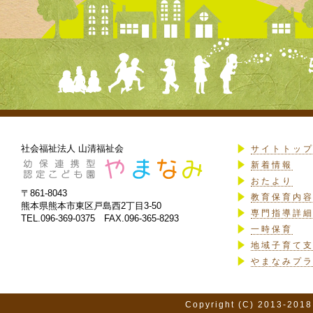
社会福祉法人 山清福祉会
サイトトッ
新着情報
おたより
〒861-8043
教育保育内
熊本県熊本市東区戸島西2丁目3-50
専門指導詳
TEL.096-369-0375 FAX.096-365-8293
一時保育
地域子育て
やまなみプ
Copyright (C) 2013-2018