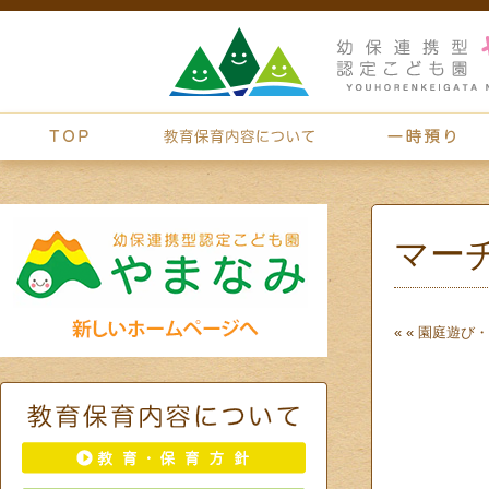
マー
« «
園庭遊び・