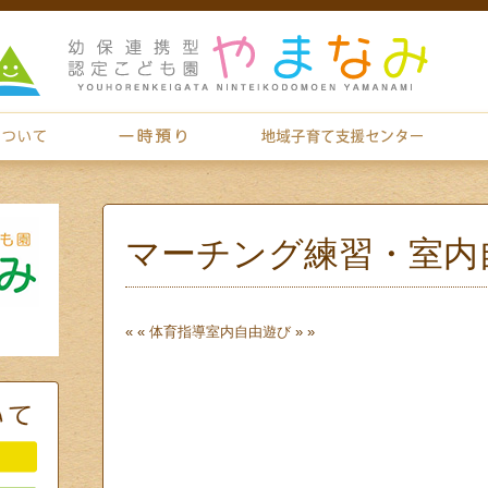
マーチング練習・室内
« «
体育指導
室内自由遊び
» »