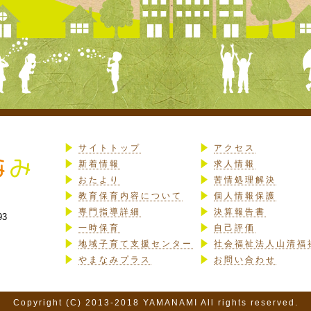
サイトトップ
アクセス
新着情報
求人情報
おたより
苦情処理解決
教育保育内容について
個人情報保護
専門指導詳細
決算報告書
93
一時保育
自己評価
地域子育て支援センター
社会福祉法人山清福
やまなみプラス
お問い合わせ
Copyright (C) 2013-2018 YAMANAMI All rights reserved.