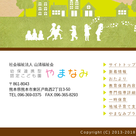
社会福祉法人 山清福祉会
サイトトッ
新着情報
おたより
〒861-8043
教育保育内
熊本県熊本市東区戸島西2丁目3-50
専門指導詳
TEL.096-369-0375 FAX.096-365-8293
一時保育
地域子育て
やまなみプ
Copyright (C) 2013-2018