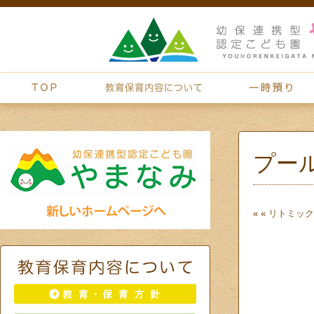
プー
« «
リトミック