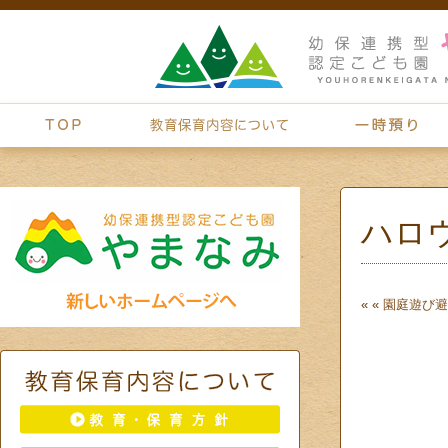
ハロ
« «
園庭遊び
避