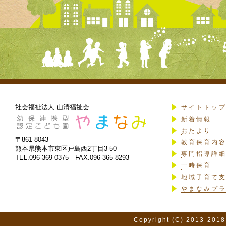
社会福祉法人 山清福祉会
サイトトッ
新着情報
おたより
〒861-8043
教育保育内
熊本県熊本市東区戸島西2丁目3-50
専門指導詳
TEL.096-369-0375 FAX.096-365-8293
一時保育
地域子育て
やまなみプ
Copyright (C) 2013-2018