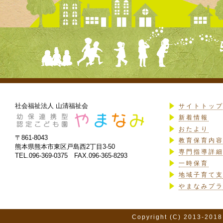
社会福祉法人 山清福祉会
サイトトッ
新着情報
おたより
〒861-8043
教育保育内
熊本県熊本市東区戸島西2丁目3-50
専門指導詳
TEL.096-369-0375 FAX.096-365-8293
一時保育
地域子育て
やまなみプ
Copyright (C) 2013-2018