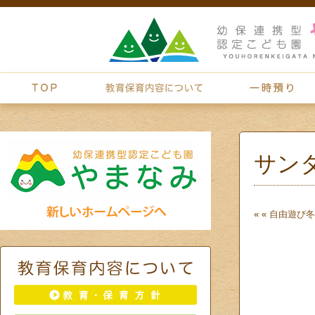
サン
« «
自由遊び
冬