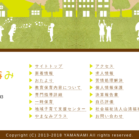
サイトトップ
アクセス
新着情報
求人情報
おたより
苦情処理解決
教育保育内容について
個人情報保護
専門指導詳細
決算報告書
93
一時保育
自己評価
地域子育て支援センター
社会福祉法人山清福
やまなみプラス
お問い合わせ
Copyright (C) 2013-2018 YAMANAMI All rights reserved.