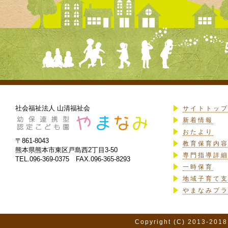
社会福祉法人 山清福祉会
サイトトッ
新着情報
おたより
〒861-8043
教育保育内
熊本県熊本市東区戸島西2丁目3-50
専門指導詳
TEL.096-369-0375 FAX.096-365-8293
一時保育
地域子育て
やまなみプ
Copyright (C) 2013-2018